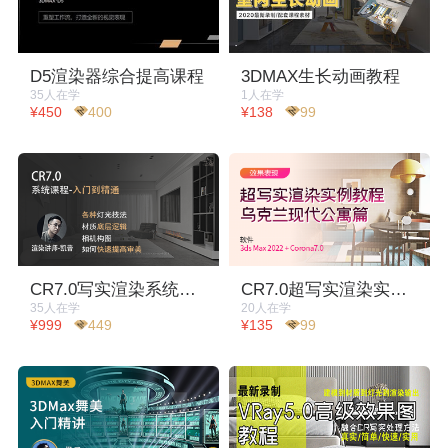
D5渲染器综合提高课程
3DMAX生长动画教程
35人在学
1人在学
¥450
400
¥138
99
CR7.0写实渲染系统课程-入门到精通
CR7.0超写实渲染实例教程-乌克兰现代公寓篇
35人在学
20人在学
¥999
449
¥135
99