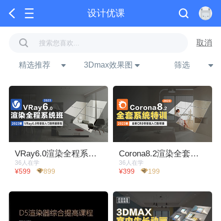
设计优课
取消
精选推荐
3Dmax效果图
筛选
下拉刷新
VRay6.0渲染全程系统班1.0
Corona8.2渲染全套系统特训
36人在学
36人在学
¥599
899
¥399
199