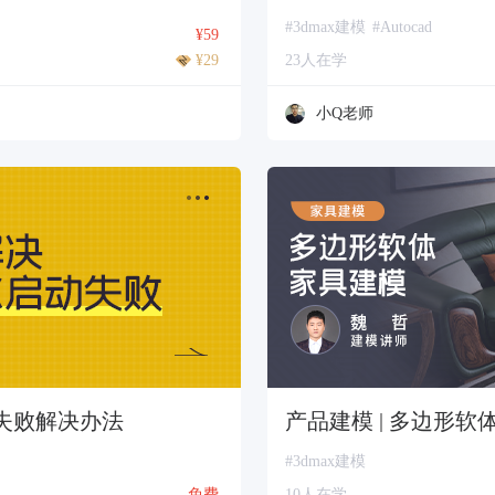
#3dmax建模
#Autocad
¥59
¥29
23人在学
小Q老师
动失败解决办法
产品建模 | 多边形软
#3dmax建模
免费
10人在学