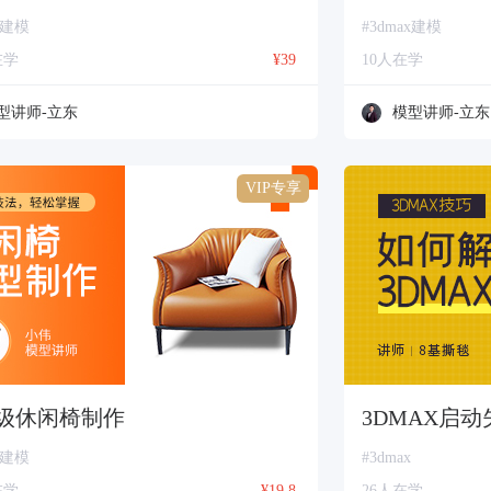
x建模
#3dmax建模
在学
¥39
10人在学
型讲师-立东
模型讲师-立东
VIP专享
级休闲椅制作
3DMAX启
x建模
#3dmax
在学
¥19.8
26人在学