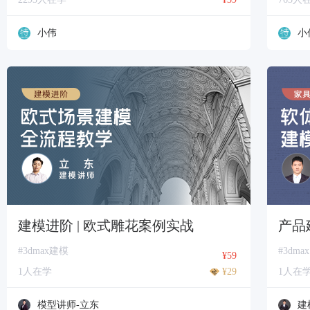
小伟
小
建模进阶 | 欧式雕花案例实战
产品
#3dmax建模
#3dmax
¥59
1人在学
¥29
1人在
模型讲师-立东
建