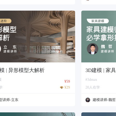
建模 | 异形模型大解析
3D建模 | 
模
#3dmax
¥59
学
¥29
20人在学
型讲师-立东
建模讲师-魏哲