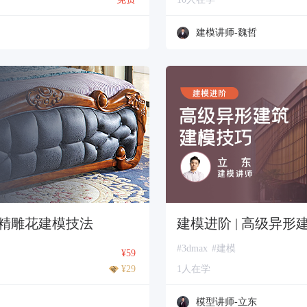
建模讲师-魏哲
 高精雕花建模技法
建模进阶 | 高级异形
#3dmax
#建模
¥59
¥29
1人在学
模型讲师-立东