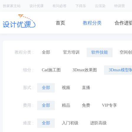
扮家家主站
设计优课
有问必答
下得乐
云渲染
特训营
首页
教程分类
合作进
教程分类
全部
官方培训
软件技能
空间创
细分
Cad施工图
3Dmax效果图
3Dmax模型
形式
全部
视频
直播
费用
全部
精品
免费
VIP专享
难度
全部
入门初级
进阶高级