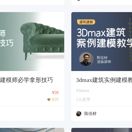
家具建模师必学拿形技巧
3dmax建筑实例建模
#3dmax
¥59
¥29
1人在学
陈佳材