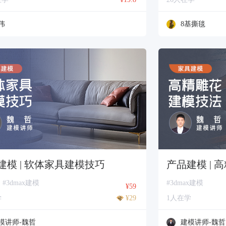
伟
8基撕毯
建模 | 软体家具建模技巧
产品建模 |
#3dmax建模
#3dmax建模
¥59
学
¥29
1人在学
模讲师-魏哲
建模讲师-魏哲