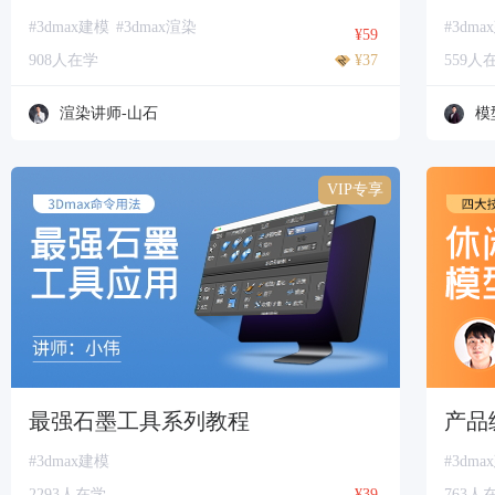
#3dmax建模
#3dmax渲染
#3dma
¥59
908人在学
¥37
559人
渲染讲师-山石
模
VIP专享
最强石墨工具系列教程
产品
#3dmax建模
#3dma
2293人在学
¥39
763人