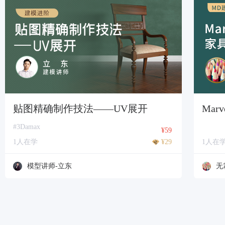
贴图精确制作技法——UV展开
Mar
#3Damax
¥59
1人在学
¥29
1人在
模型讲师-立东
无