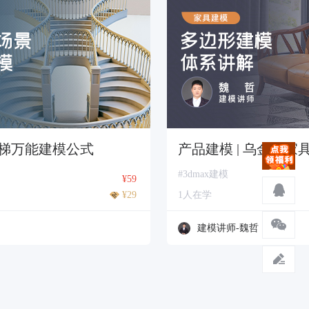
 楼梯万能建模公式
产品建模 | 乌金木家
#3dmax建模
¥59
¥29
1人在学
建模讲师-魏哲