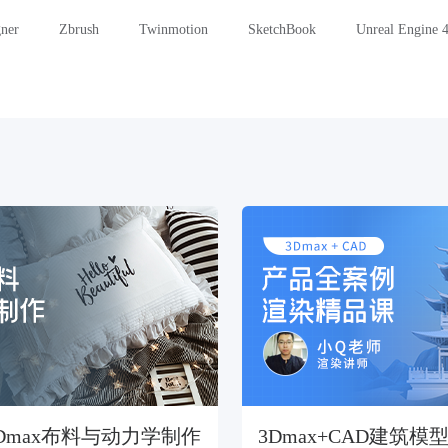
gner
Zbrush
Twinmotion
SketchBook
Unreal Engine 
Dmax布料与动力学制作