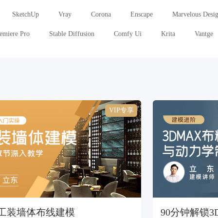
SketchUp
Vray
Corona
Enscape
Marvelous Desi
emiere Pro
Stable Diffusion
Comfy Ui
Krita
Vantge
VIP专享
工装墙体布线建模
90分钟解锁3