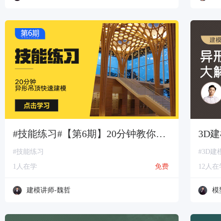
#技能练习#【第6期】20分钟教你异型吊顶快速建模
3D
#技能练习
#3D建
1人在学
免费
12人在
建模讲师-魏哲
模