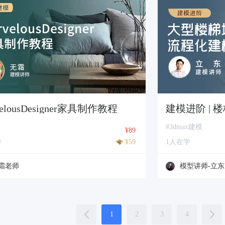
velousDesigner家具制作教程
建模进阶 |
#3dmax建模
¥89
学
¥59
1人在学
霜老师
模型讲师-立东
1
2
3
4