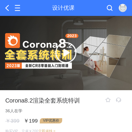
设计优课
Corona8.2渲染全套系统特训
36人在学
￥399
￥199
VIP优惠价
购买VIP，立省￥200
立即省钱 >