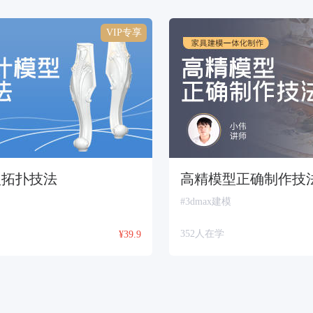
VIP专享
型拓扑技法
高精模型正确制作技
#3dmax建模
352人在学
¥39.9