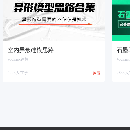
室内异形建模思路
石墨
#3dmax建模
#3dma
4223人在学
2833
免费