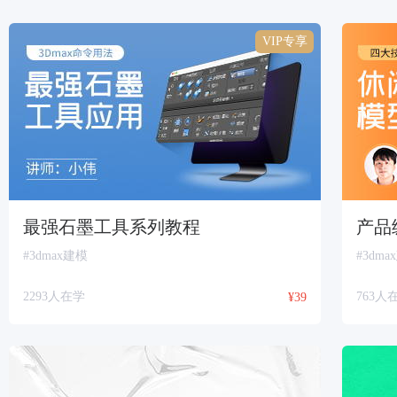
VIP专享
最强石墨工具系列教程
产品
#3dmax建模
#3dma
2293人在学
763人
¥39