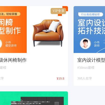
VIP专享
级休闲椅制作
室内设计模
x建模
#3dmax建模
在学
368人在学
¥19.8