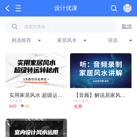
设计优课
取消
精选推荐
家居风水
筛选
下拉刷新
实用家居风水 超级运转秘术
【音频】解说居家风水-老觉师傅
0人在学
94人在学
¥48
48
免费