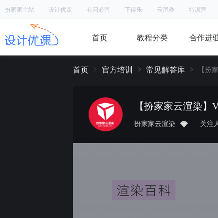
扮家家主站
设计优课
有问必答
下得乐
云渲染
特训营
首页
教程分类
合作进
首页
官方培训
常见解答库
【扮家
【扮家家云渲染】V
扮家家云渲染
关注人数