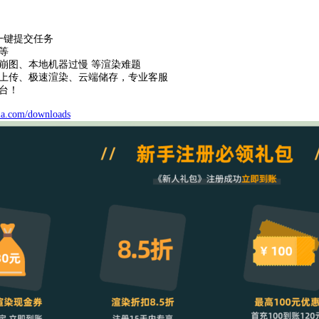
候一键提交任务
件等
崩图、本地机器过慢 等渲染难题
上传、极速渲染、云端储存，专业客服
台！
jia.com/downloads