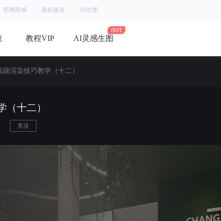
官网商城
装机服务
AI生图
驻
教程VIP
AI灵感生图
R高级渲染技巧教学（十二）
学（十二）
关注