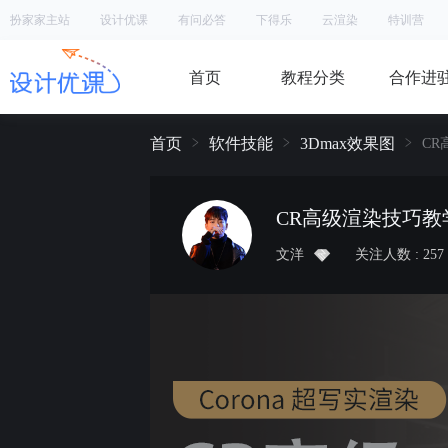
扮家家主站
设计优课
有问必答
下得乐
云渲染
特训营
首页
教程分类
合作进
首页
软件技能
3Dmax效果图
C
CR高级渲染技巧教
文洋
关注人数 : 257