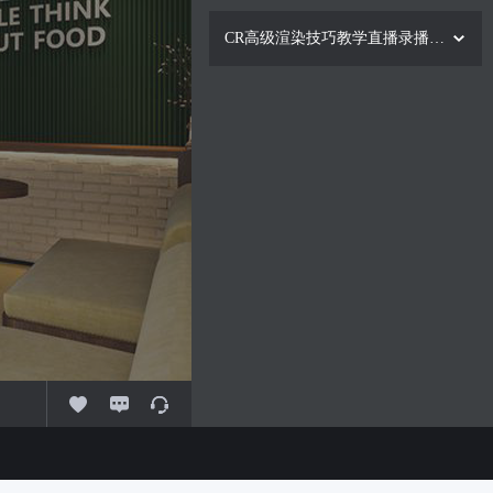
CR高级渲染技巧教学直播录播（十二）
1.
CR软件的安装与卸载
免费
2.
1120水果店案例01
30:26
3.
1120水果店案例02
30:04
4.
1120水果店案例03
28:55