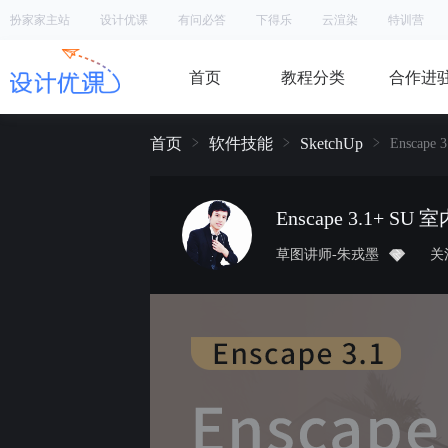
扮家家主站
设计优课
有问必答
下得乐
云渲染
特训营
首页
教程分类
合作进
首页
软件技能
SketchUp
Enscap
Enscape 3.1+ 
草图讲师-朱戎墨
关注