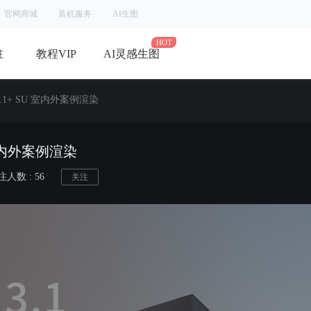
官网商城
装机服务
AI生图
驻
教程VIP
AI灵感生图
e 3.1+ SU 室内外案例渲染
SU 室内外案例渲染
人数 : 56
关注