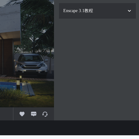
Enscape 3.1教程
1.
01讲-室内客厅渲染案例01
免费
2.
02讲-室内客厅渲染案例02
29:04
3.
03讲-全封闭空间室内渲染案例01
31:14
4.
04讲-全封闭空间室内渲染案例02
26:23
5.
05讲-室内客餐厅渲染案例一01
31:34
6.
06讲-室内客餐厅渲染案例一02
27:28
7.
07讲-工业风专卖店渲染案例01
20:23