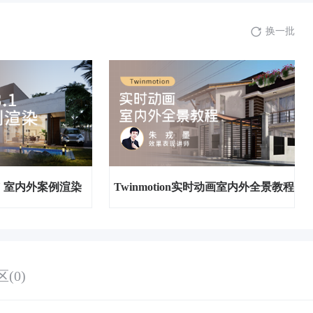
8.
08讲-工业风专卖店渲染案例02
19:53
换一批
9.
09讲-室内客餐厅渲染案例二01
16:30
10.
10讲-室内客餐厅渲染案例二02
19:19
11.
11讲-室外日景渲染案例01
24:42
12.
12讲-室外日景渲染案例02
24:20
+ SU 室内外案例渲染
Twinmotion实时动画室内外全景教程
13.
13讲-户外湖景渲染案例01
24:25
14.
14讲-户外湖景渲染案例02
23:41
(0)
15.
15讲-室外夜景渲染案例01
23:59