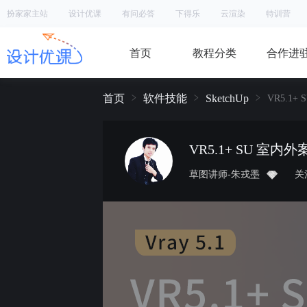
扮家家主站
设计优课
有问必答
下得乐
云渲染
特训营
首页
教程分类
合作进
首页
软件技能
SketchUp
VR5.1
VR5.1+ SU 室内
草图讲师-朱戎墨
关注