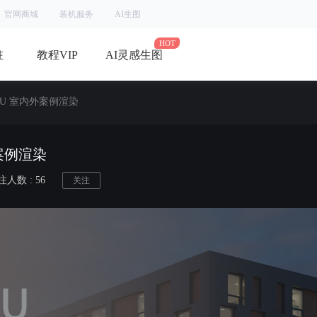
官网商城
装机服务
AI生图
驻
教程VIP
AI灵感生图
+ SU 室内外案例渲染
外案例渲染
人数 : 56
关注