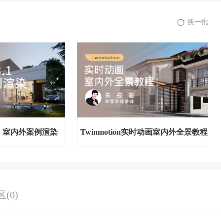
8.
08讲-极端渲染案例01
20:47
换一批
9.
09讲-极端渲染案例02
22:32
10.
10讲-封闭空间渲染案例01
21:38
11.
11讲-封闭空间渲染案例02
23:58
12.
12讲-商业大空间渲染案例01
26:20
+ SU 室内外案例渲染
Twinmotion实时动画室内外全景教程
13.
13讲-商业大空间渲染案例02
29:26
14.
14讲-SU室外渲染基本流程01
25:58
(0)
15.
15讲-SU室外渲染基本流程02
30:56