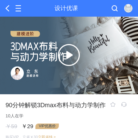
设计优课
90分钟解锁3Dmax布料与动力学制作
10人在学
￥59
￥29
VIP优惠价
购买VIP，立省￥30
立即省钱 >