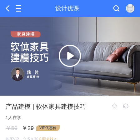
设计优课
产品建模 | 软体家具建模技巧
1人在学
￥59
￥29
VIP优惠价
购买VIP，立省￥30
立即省钱 >